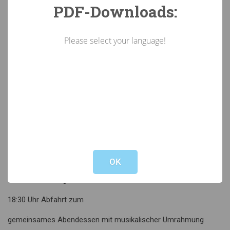
PDF-Downloads:
Please select your language!
13:45 Uhr Vortrag zur “KI für den Arbeitsalltag” – praktisch,
kritisch, nützlich
Not valid!
!
15:45 Uhr Kaffeepause
OK
16:00 Uhr Vortrag “Blackout”
18:30 Uhr Abfahrt zum
gemeinsames Abendessen mit musikalischer Umrahmung