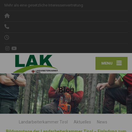
Mehr als eine gesetzliche Interessenvertretung
MENU
Blog
News von der LAK Tirol
Landarbeiterkammer Tirol
Aktuelles
News
Bildungstage der Landarbeiterkammer Tirol – Einladung zum