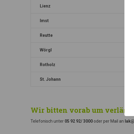
Lienz
Imst
Reutte
Wörgl
Rotholz
St. Johann
Wir bitten vorab um verläss
Telefonisch unter
05 92 92/ 3000
oder per Mail an
lak@