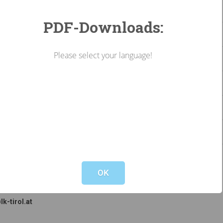
MO, 05.10.2026
10:00 bis
PDF-Downloads:
DI, 13.10.2026
13:00 bis
Please select your language!
DI, 13.10.2026
09:00 bis
DI, 06.10.2026
09:00 bis
MO, 12.10.2026
13:30 bis
DI, 06.10.2026
13:00 bis
Not valid!
!
OK
liche Anmeldung!
lk-tirol.at