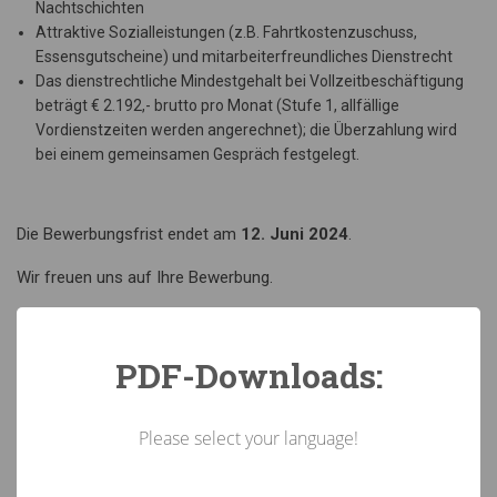
Nachtschichten
Attraktive Sozialleistungen (z.B. Fahrtkostenzuschuss,
Essensgutscheine) und mitarbeiterfreundliches Dienstrecht
Das dienstrechtliche Mindestgehalt bei Vollzeitbeschäftigung
beträgt € 2.192,- brutto pro Monat (Stufe 1, allfällige
Vordienstzeiten werden angerechnet); die Überzahlung wird
bei einem gemeinsamen Gespräch festgelegt.
Die Bewerbungsfrist endet am
12. Juni 2024
.
Wir freuen uns auf Ihre Bewerbung.
PDF-Downloads:
Freundliche Grüße
Landarbeiterkammer Tirol
Please select your language!
Mag. Johannes Schwaighofer
Brixner Straße 1