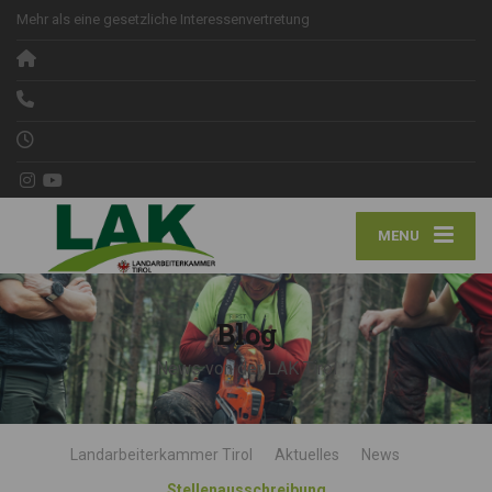
Mehr als eine gesetzliche Interessenvertretung
MENU
Blog
News von der LAK Tirol
Landarbeiterkammer Tirol
Aktuelles
News
Stellenausschreibung