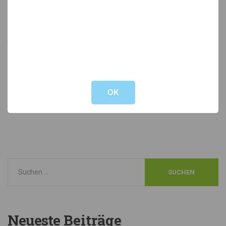
6020 Innsbruck
johannes.schwaighofer@lk-tirol.at
Not valid!
!
Bildnachweis: Pixabay
OK
Neueste
Beiträge