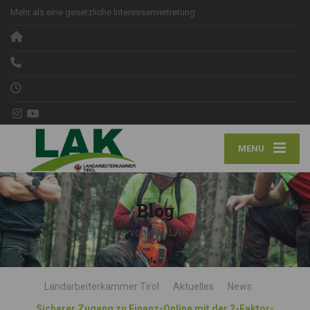
Mehr als eine gesetzliche Interessenvertretung
MENU
Blog
News von der LAK Tirol
Landarbeiterkammer Tirol
Aktuelles
News
Sicherer Zugang zu Finanz-Online mit der 2-Faktor-