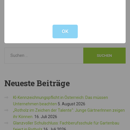
der Jubilare würdigen, sondern auch das Bewusstsein für die
Bedeutung dieser Arbeit stärken.
Not valid!
!
OK
Neueste
Beiträge
KI-Kennzeichnungspflicht in Österreich: Das müssen
Unternehmen beachten
5. August 2026
„Rotholz im Zeichen der Talente“: Junge GärtnerInnen zeigen
ihr Können.
16. Juli 2026
Glanzvoller Schulschluss: Fachberufsschule für Gartenbau
feiert in Rotholz
16. Juli 2026