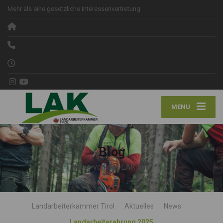
Mehr als eine gesetzliche Interessenvertretung
MENU
Blog
News von der LAK Tirol
Landarbeiterkammer Tirol
Aktuelles
News
Landarbeiterehrung 2025