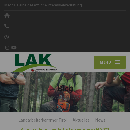
Mehr als eine gesetzliche Interessenvertretung
MENU
Blog
News von der LAK Tirol
Landarbeiterkammer Tirol
Aktuelles
News
Kundmachung Landarbeiterkammerwahl 2021