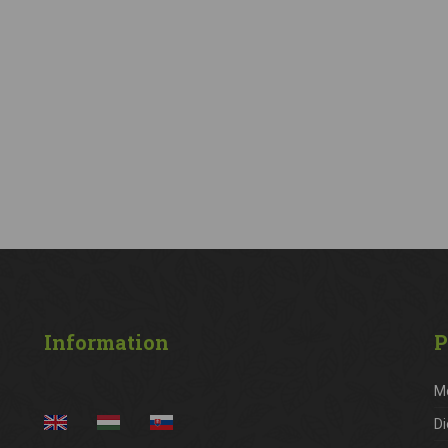
Information
P
M
Di