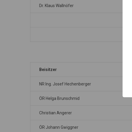
Dr. Klaus Wallnöfer
Beisitzer
NR Ing. Josef Hechenberger
ÖR Helga Brunschmid
Christian Angerer
ÖR Johann Gwiggner