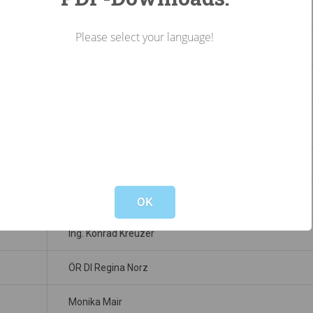
1. Mag. Theresa Gstöttner
Please select your language!
2. Mag. Gerhard Wagenhofer
3. Mag. Philipp Prem
Ersatzmitglieder
Not valid!
!
LAbg. ÖR Josef Edenhauser
OK
Ing. Konrad Kreuzer
ÖR DI Regina Norz
Monika Mair