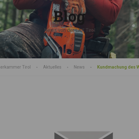
Blog
News von der LAK Tirol
terkammer Tirol
Aktuelles
News
Kundmachung des Wa