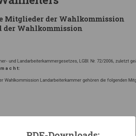
ie Mitglieder der Wahlkommission
d der Wahlkommission
er- und Landarbeiterkammergesetzes, LGBl. Nr. 72/2006, zuletzt ge
 m a c h t:
r Wahlkommission Landarbeiterkammer gehören die folgenden Mitg
Stellvertreter
PDF-Downloads: