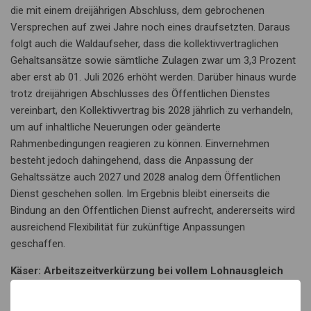
die mit einem dreijährigen Abschluss, dem gebrochenen
Versprechen auf zwei Jahre noch eines draufsetzten. Daraus
folgt auch die Waldaufseher, dass die kollektivvertraglichen
Gehaltsansätze sowie sämtliche Zulagen zwar um 3,3 Prozent
aber erst ab 01. Juli 2026 erhöht werden. Darüber hinaus wurde
trotz dreijährigen Abschlusses des Öffentlichen Dienstes
vereinbart, den Kollektivvertrag bis 2028 jährlich zu verhandeln,
um auf inhaltliche Neuerungen oder geänderte
Rahmenbedingungen reagieren zu können. Einvernehmen
besteht jedoch dahingehend, dass die Anpassung der
Gehaltssätze auch 2027 und 2028 analog dem Öffentlichen
Dienst geschehen sollen. Im Ergebnis bleibt einerseits die
Bindung an den Öffentlichen Dienst aufrecht, andererseits wird
ausreichend Flexibilität für zukünftige Anpassungen
geschaffen.
Käser: Arbeitszeitverkürzung bei vollem Lohnausgleich
Im Bereich der Käsereibetriebe wurde am 4. Dezember 2025 ein