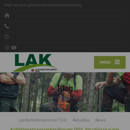
Mehr als eine gesetzliche Interessenvertretung
MENU
Blog
News von der LAK Tirol
Landarbeiterkammer Tirol
Aktuelles
News
Kollektivvertragsverhandlungen 2026: Abschlüsse in vier