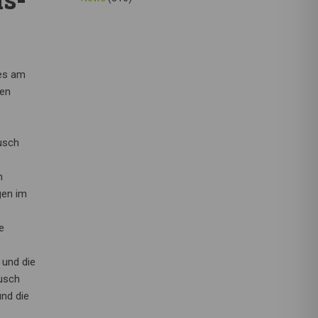
tes am
den
ausch
n
gen im
e
 und die
usch
nd die