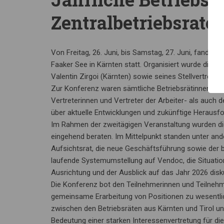
Zentralbetriebsrate
Von Freitag, 26. Juni, bis Samstag, 27. Juni, fand d
Faaker See in Kärnten statt. Organisiert wurde die V
Valentin Zirgoi (Kärnten) sowie seines Stellvertrete
Zur Konferenz waren sämtliche Betriebsrätinnen und
Vertreterinnen und Vertreter der Arbeiter- als auch
über aktuelle Entwicklungen und zukünftige Heraus
Im Rahmen der zweitägigen Veranstaltung wurden di
eingehend beraten. Im Mittelpunkt standen unter an
Aufsichtsrat, die neue Geschäftsführung sowie der 
laufende Systemumstellung auf Vendoc, die Situatio
Ausrichtung und der Ausblick auf das Jahr 2026 disku
Die Konferenz bot den Teilnehmerinnen und Teilnehme
gemeinsame Erarbeitung von Positionen zu wesentli
zwischen den Betriebsräten aus Kärnten und Tirol u
Bedeutung einer starken Interessenvertretung für die