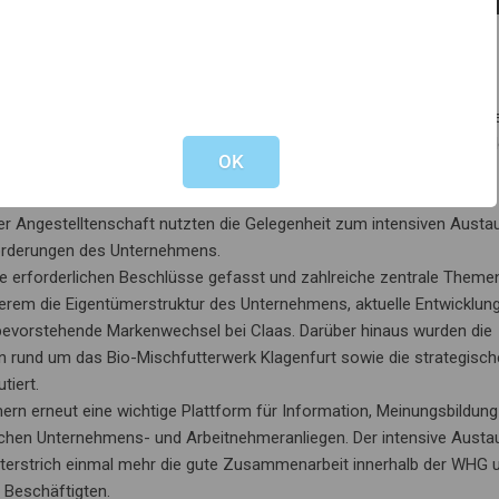
s am Faaker See
ie diesjährige Betriebsrätekonferenz des Lagerhaus-Zentralbetriebsra
Not valid!
!
eranstaltung vom Zentralbetriebsrat unter der Leitung des Vorsitzen
OK
rs Andreas Deutschmann (Tirol).
 Betriebsräte der WHG aus Kärnten und Tirol eingeladen. Sowohl die
 der Angestelltenschaft nutzten die Gelegenheit zum intensiven Aust
forderungen des Unternehmens.
e erforderlichen Beschlüsse gefasst und zahlreiche zentrale Theme
derem die Eigentümerstruktur des Unternehmens, aktuelle Entwicklun
bevorstehende Markenwechsel bei Claas. Darüber hinaus wurden die
n rund um das Bio-Mischfutterwerk Klagenfurt sowie die strategisch
tiert.
rn erneut eine wichtige Plattform für Information, Meinungsbildung
chen Unternehmens- und Arbeitnehmeranliegen. Der intensive Austa
nterstrich einmal mehr die gute Zusammenarbeit innerhalb der WHG u
 Beschäftigten.