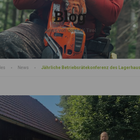
Blog
News von der LAK Tirol
les
News
Jährliche Betriebsrätekonferenz des Lagerhau