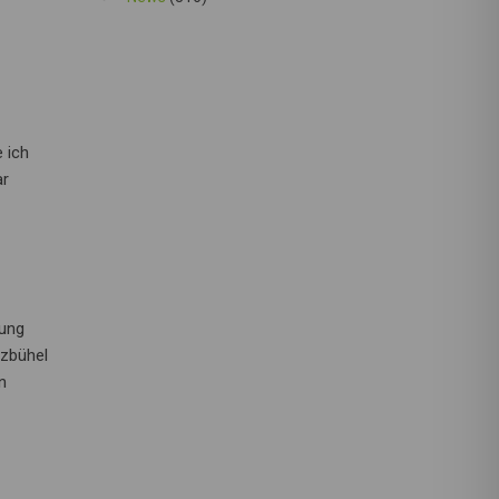
 ich
ar
dung
tzbühel
n