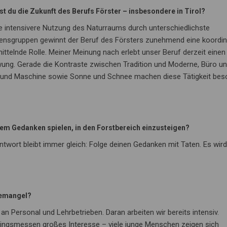
st du die Zukunft des Berufs Förster – insbesondere in Tirol?
e intensivere Nutzung des Naturraums durch unterschiedlichste
ensgruppen gewinnt der Beruf des Försters zunehmend eine koordin
ittelnde Rolle. Meiner Meinung nach erlebt unser Beruf derzeit einen
ng. Gerade die Kontraste zwischen Tradition und Moderne, Büro un
und Maschine sowie Sonne und Schnee machen diese Tätigkeit bes
em Gedanken spielen, in den Forstbereich einzusteigen?
twort bleibt immer gleich: Folge deinen Gedanken mit Taten. Es wird
ftemangel?
 an Personal und Lehrbetrieben. Daran arbeiten wir bereits intensiv.
hrlingsmessen großes Interesse – viele junge Menschen zeigen sich