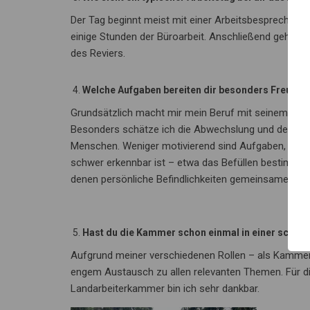
Der Tag beginnt meist mit einer Arbeitsbesprechun
einige Stunden der Büroarbeit. Anschließend geht e
des Reviers.
Welche Aufgaben bereiten dir besonders Freude 
Grundsätzlich macht mir mein Beruf mit seinem bre
Besonders schätze ich die Abwechslung und den Kon
Menschen. Weniger motivierend sind Aufgaben, deren 
schwer erkennbar ist – etwa das Befüllen bestimmter 
denen persönliche Befindlichkeiten gemeinsame Proj
Hast du die Kammer schon einmal in einer schwie
Aufgrund meiner verschiedenen Rollen – als Kammerf
engem Austausch zu allen relevanten Themen. Für di
Landarbeiterkammer bin ich sehr dankbar.