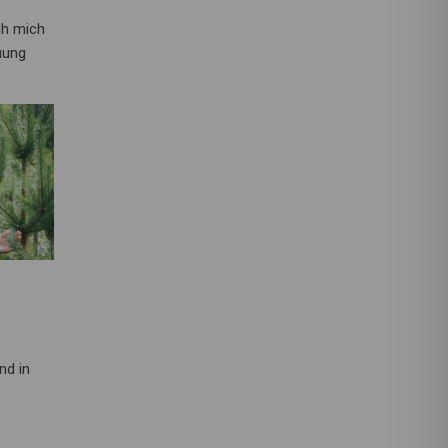
ch mich
uung
nd in