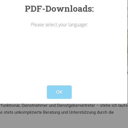
PDF-Downloads:
g am Bauhof gemeinsam mit unseren Forstarbeitern. Danach widme i
s hinaus in den Außendienst – zu Lokalaugenscheinen oder zur Betre
Please select your language!
– und welche weniger?
iten Aufgabenspektrum große Freude.
takt mit den unterschiedlichsten
Sinnhaftigkeit für mich persönlich
Statistiken oder Situationen, in
ekte behindern.
Not valid!
!
OK
rigen Situation zur Unterstützung herangezogen?
unktionär, Dienstnehmer und Dienstgebervertreter – stehe ich laufe
e stets unkomplizierte Beratung und Unterstützung durch die