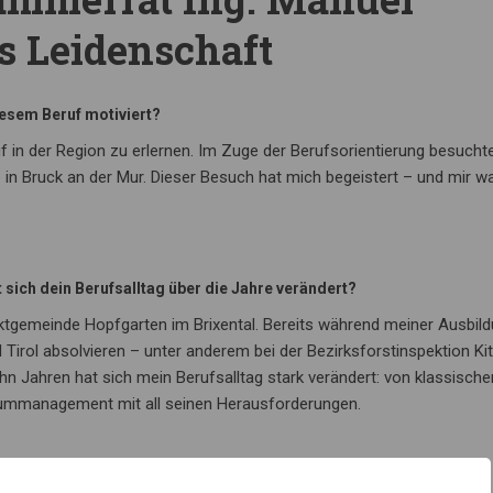
us Leidenschaft
iesem Beruf motiviert?
uf in der Region zu erlernen. Im Zuge der Berufsorientierung besuchte
 in Bruck an der Mur. Dieser Besuch hat mich begeistert – und mir w
t sich dein Berufsalltag über die Jahre verändert?
rktgemeinde Hopfgarten im Brixental. Bereits während meiner Ausbil
irol absolvieren – unter anderem bei der Bezirksforstinspektion Ki
hn Jahren hat sich mein Berufsalltag stark verändert: von klassische
rraummanagement mit all seinen Herausforderungen.