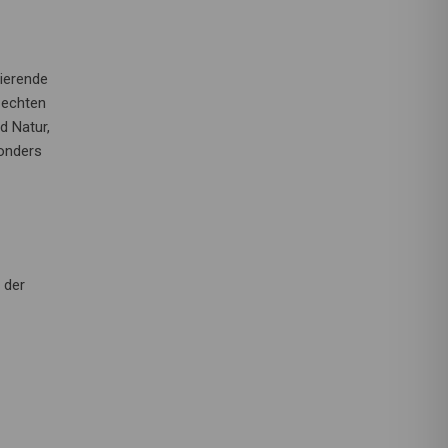
ierende
 echten
d Natur,
onders
 der