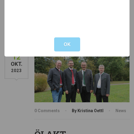
Hofnachfolge mit Angelika Wagner, MSc von
Lebensqualität Bauernhof Tirol sowie
Austausch und Kennenlernen für Hofsuchende,
Hofübergebende und […]
Not valid!
!
OK
12
OKT.
2023
0 Comments
By Kristina Oettl
News