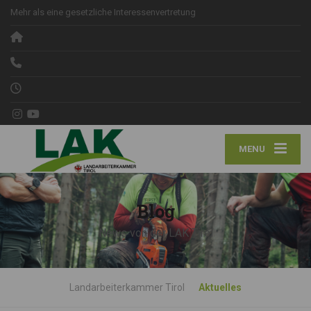
Mehr als eine gesetzliche Interessenvertretung
MENU
Blog
News von der LAK Tirol
Landarbeiterkammer Tirol
Aktuelles