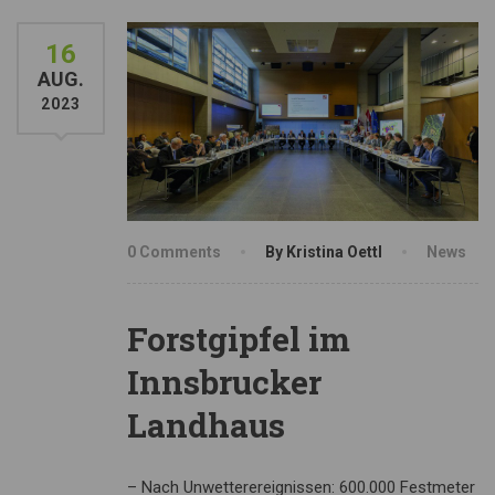
16
AUG.
2023
0 Comments
By Kristina Oettl
News
Forstgipfel im
Innsbrucker
Landhaus
– Nach Unwetterereignissen: 600.000 Festmeter