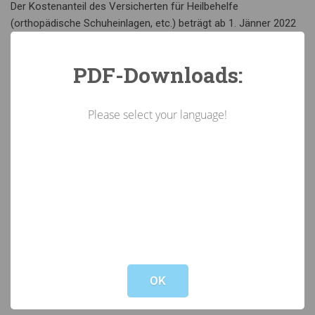
Der Kostenanteil des Versicherten für Heilbehelfe
(orthopädische Schuheinlagen, etc.) beträgt ab 1. Jänner 2022
mindestens
€ 37,80.
PDF-Downloads:
Der Kostenanteil für Sehbehelfe beträgt für die Versicherten
€ 113,40.
Please select your language!
Für Kinder, die das 15. Lebensjahr noch nicht vollendet haben,
und für schwerstbehinderte Kinder sowie für Personen, die
wegen besonderer sozialer Schutzbedürftigkeit von der
Rezeptgebühr befreit sind, gibt es keine Kostenbeteiligung.
Rezeptgebühr/e-card
Not valid!
!
Die Höhe des Service-Entgelts für die e-card beträgt für das
Jahr 2023
€ 12,95
und wird im November 2021 eingehoben. Die
OK
Rezeptgebühr beträgt ab 1. Jänner 2022
€ 6,65.