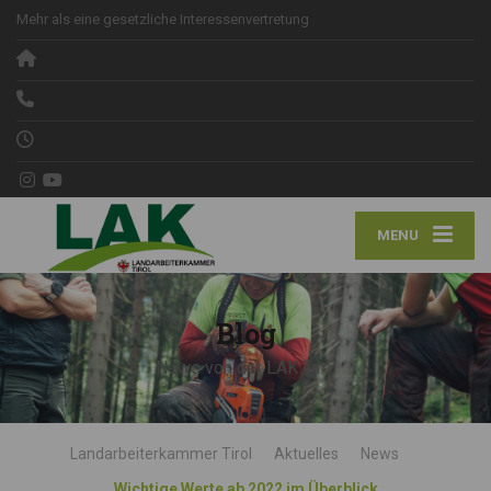
Mehr als eine gesetzliche Interessenvertretung
MENU
Blog
News von der LAK Tirol
Landarbeiterkammer Tirol
Aktuelles
News
Wichtige Werte ab 2022 im Überblick