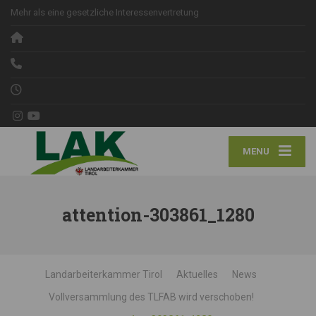
Mehr als eine gesetzliche Interessenvertretung
MENU
attention-303861_1280
Landarbeiterkammer Tirol
Aktuelles
News
Vollversammlung des TLFAB wird verschoben!