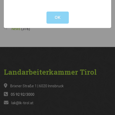
Not valid!
!
Kategorien
OK
News
(316)
Landarbeiterkammer
Tirol
Brixner Straße 1 | 6020 Innsbruck
05 92 92/3000
lak@lk-tirol.at