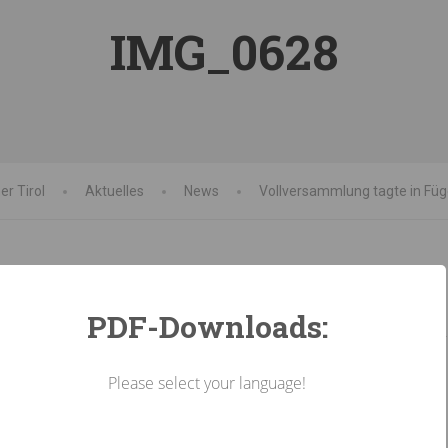
IMG_0628
r Tirol
Aktuelles
News
Vollversammlung tagte in Fü
PDF-Downloads:
Please select your language!