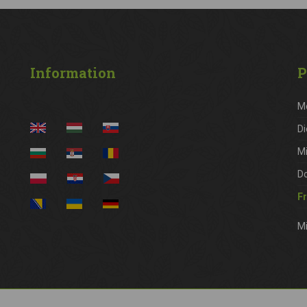
Information
P
M
Di
M
D
Fr
Mi