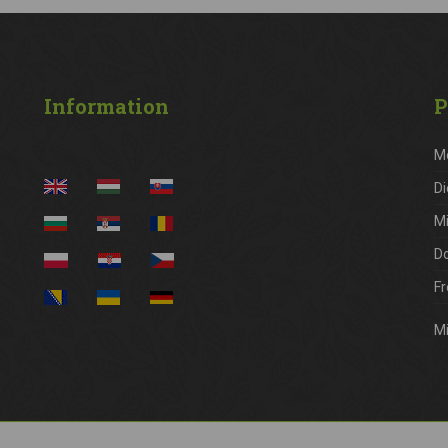
Information
P
M
Di
M
D
Fr
Mi