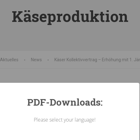
Käseproduktion
Aktuelles
News
Käser Kollektivvertrag – Erhöhung mit 1. J
PDF-Downloads:
Please select your language!