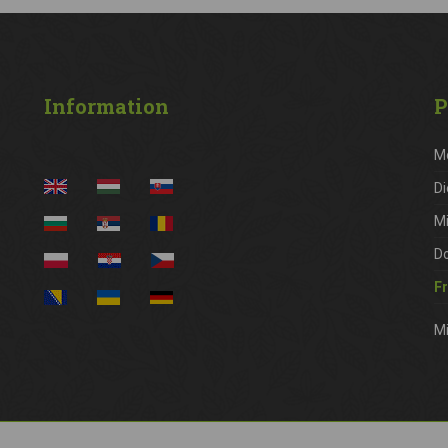
Information
P
M
Di
M
D
Fr
Mi