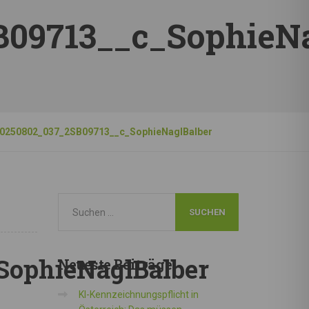
09713__c_SophieNa
0250802_037_2SB09713__c_SophieNaglBalber
SophieNaglBalber
Neueste
Beiträge
KI-Kennzeichnungspflicht in