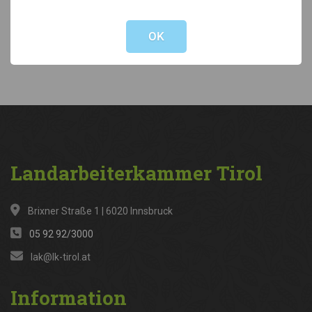
Not valid!
!
Kategorien
OK
News
(316)
Landarbeiterkammer
Tirol
Brixner Straße 1 | 6020 Innsbruck
05 92 92/3000
lak@lk-tirol.at
Information