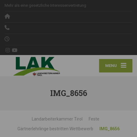
Mehr als eine gesetzliche Interessenvertretung
MENU
IMG_8656
Landarbeiterkammer Tirol
Feste
Gärtnerlehrlinge bestritten Wettbewerb
IMG_8656