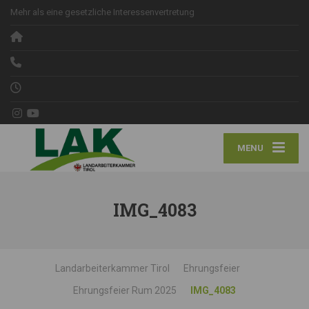
Mehr als eine gesetzliche Interessenvertretung
MENU
IMG_4083
Landarbeiterkammer Tirol
Ehrungsfeier
Ehrungsfeier Rum 2025
IMG_4083