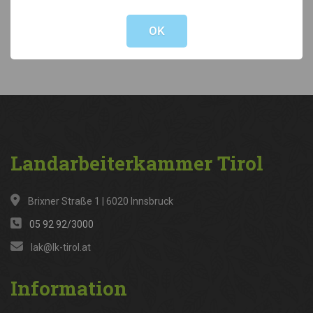
Not valid!
!
Kategorien
OK
News
(316)
Landarbeiterkammer
Tirol
Brixner Straße 1 | 6020 Innsbruck
05 92 92/3000
lak@lk-tirol.at
Information