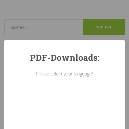
Neueste
Beiträge
PDF-Downloads:
KI-Kennzeichnungspflicht in Österreich: Das müssen
Unternehmen beachten
5. August 2026
Please select your language!
„Rotholz im Zeichen der Talente“: Junge GärtnerInnen zeigen
ihr Können.
16. Juli 2026
Glanzvoller Schulschluss: Fachberufsschule für Gartenbau
feiert in Rotholz
16. Juli 2026
Stellenausschreibung-Ferialjob/Aushilfskräfte in den
Landesforstgärten
15. Juli 2026
Stellenausschreibung Förderungsreferent:in
7. Juli 2026