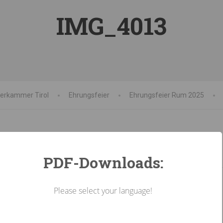
IMG_4013
terkammer Tirol
Ehrungsfeier
Ehrungsfeier Rum 2025
PDF-Downloads:
Please select your language!