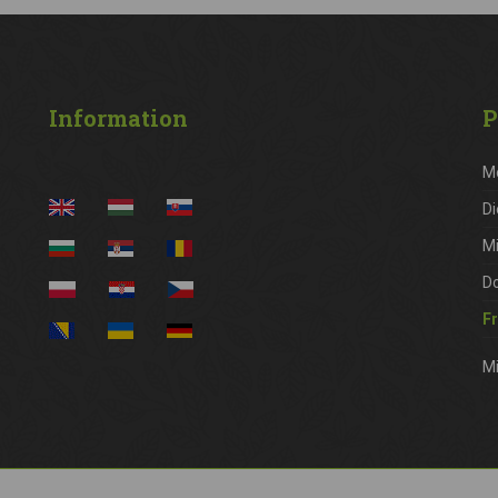
Information
P
M
Di
M
D
Fr
Mi