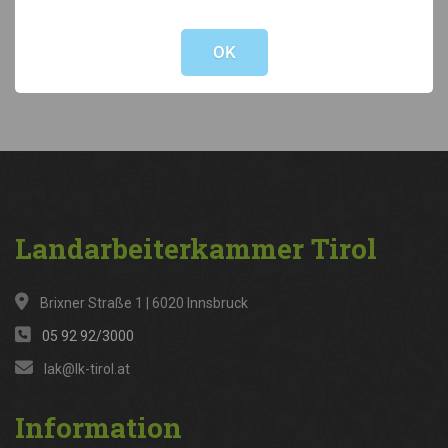
Not valid!
!
Kategorien
OK
News
(316)
Landarbeiterkammer
Tirol
Brixner Straße 1 | 6020 Innsbruck
05 92 92/3000
lak@lk-tirol.at
Information