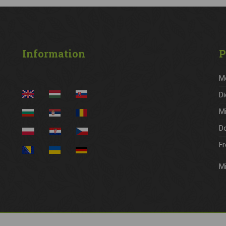
Information
P
M
Di
M
D
Fr
Mi