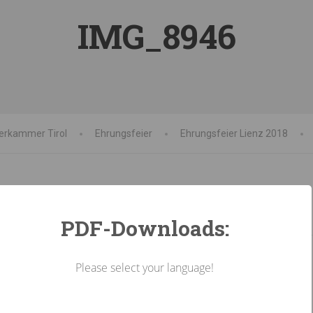
IMG_8946
erkammer Tirol
Ehrungsfeier
Ehrungsfeier Lienz 2018
PDF-Downloads:
Please select your language!