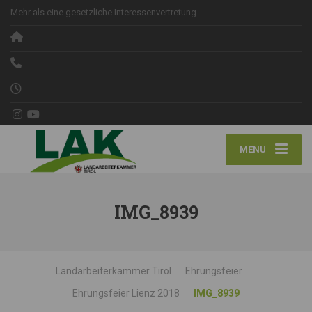
Mehr als eine gesetzliche Interessenvertretung
MENU
IMG_8939
Landarbeiterkammer Tirol
Ehrungsfeier
Ehrungsfeier Lienz 2018
IMG_8939