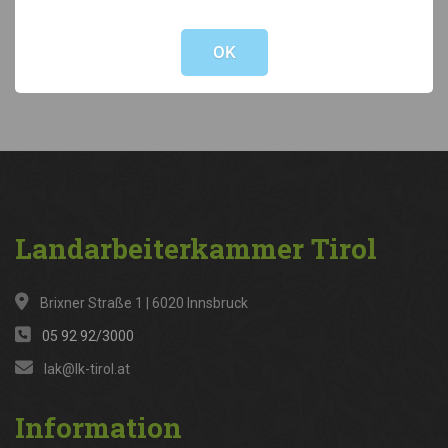
Not valid!
!
Kategorien
OK
News
(316)
Landarbeiterkammer
Tirol
Brixner Straße 1 | 6020 Innsbruck
05 92 92/3000
lak@lk-tirol.at
Information