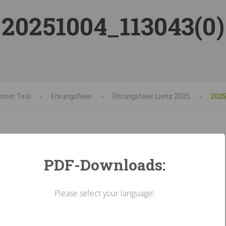
20251004_113043(0)
mer Tirol
Ehrungsfeier
Ehrungsfeier Lienz 2025
2025
PDF-Downloads:
Please select your language!