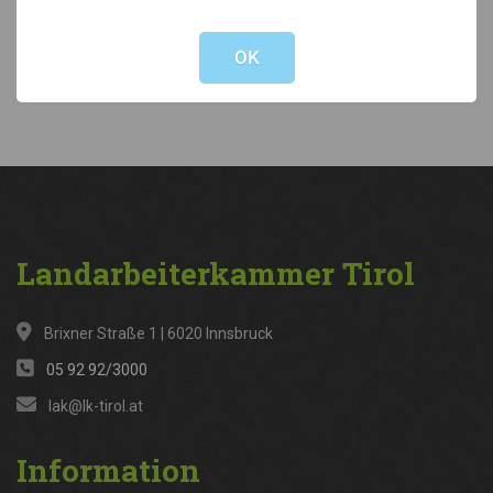
Not valid!
!
Kategorien
OK
News
(316)
Landarbeiterkammer
Tirol
Brixner Straße 1 | 6020 Innsbruck
05 92 92/3000
lak@lk-tirol.at
Information