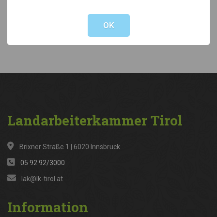
Not valid!
!
Kategorien
OK
News
(316)
Landarbeiterkammer
Tirol
Brixner Straße 1 | 6020 Innsbruck
05 92 92/3000
lak@lk-tirol.at
Information