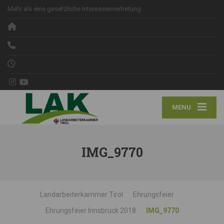
Mehr als eine gesetzliche Interessenvertretung
MENU
IMG_9770
Landarbeiterkammer Tirol
Ehrungsfeier
Ehrungsfeier Innsbruck 2018
IMG_9770