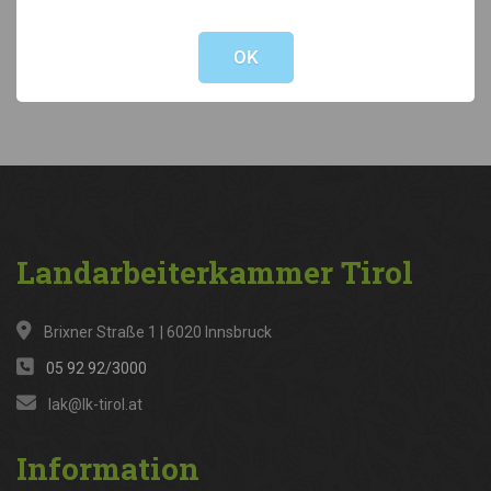
Not valid!
!
Kategorien
OK
News
(316)
Landarbeiterkammer
Tirol
Brixner Straße 1 | 6020 Innsbruck
05 92 92/3000
lak@lk-tirol.at
Information