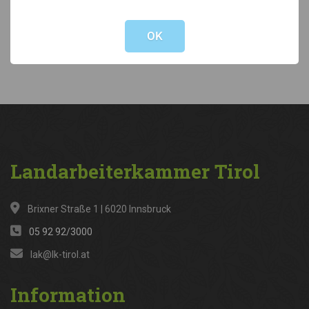
Not valid!
!
Kategorien
OK
News
(316)
Landarbeiterkammer
Tirol
Brixner Straße 1 | 6020 Innsbruck
05 92 92/3000
lak@lk-tirol.at
Information