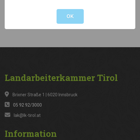
Not valid!
!
Kategorien
OK
News
(316)
Landarbeiterkammer
Tirol
Brixner Straße 1 | 6020 Innsbruck
05 92 92/3000
lak@lk-tirol.at
Information