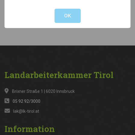
Not valid!
!
Kategorien
OK
News
(316)
Landarbeiterkammer
Tirol
Brixner Straße 1 | 6020 Innsbruck
05 92 92/3000
lak@lk-tirol.at
Information