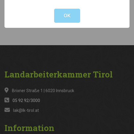
Not valid!
!
Kategorien
OK
News
(316)
Landarbeiterkammer
Tirol
Brixner Straße 1 | 6020 Innsbruck
05 92 92/3000
lak@lk-tirol.at
Information