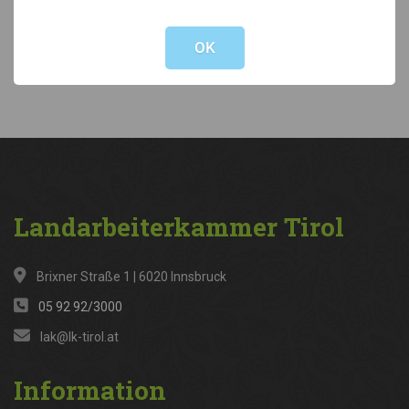
Not valid!
!
Kategorien
OK
News
(316)
Landarbeiterkammer
Tirol
Brixner Straße 1 | 6020 Innsbruck
05 92 92/3000
lak@lk-tirol.at
Information