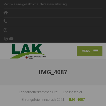
Mehr als eine gesetzliche Interessenvertretung
MENU
IMG_4087
Landarbeiterkammer Tirol
Ehrungsfeier
Ehrungsfeier Innsbruck 2021
IMG_4087