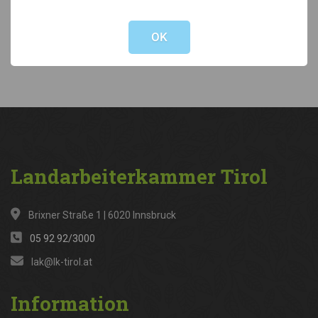
Not valid!
!
Kategorien
OK
News
(316)
Landarbeiterkammer
Tirol
Brixner Straße 1 | 6020 Innsbruck
05 92 92/3000
lak@lk-tirol.at
Information