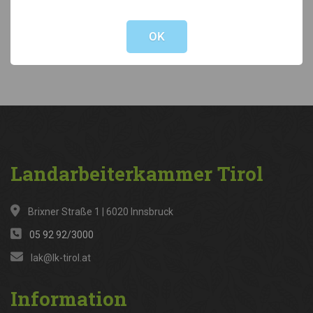
Not valid!
!
Kategorien
OK
News
(316)
Landarbeiterkammer
Tirol
Brixner Straße 1 | 6020 Innsbruck
05 92 92/3000
lak@lk-tirol.at
Information