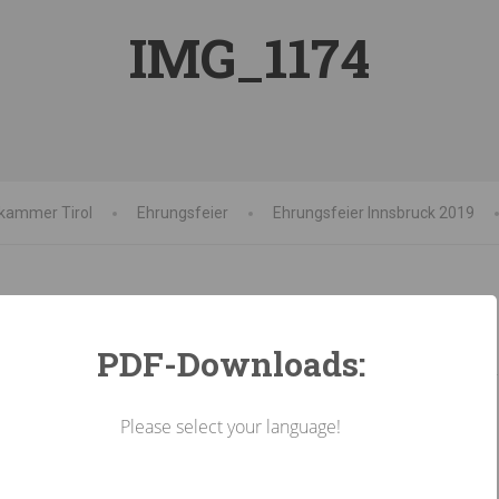
IMG_1174
kammer Tirol
Ehrungsfeier
Ehrungsfeier Innsbruck 2019
PDF-Downloads:
Please select your language!