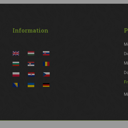
Information
P
M
Di
M
D
Fr
Mi