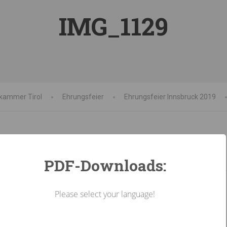
IMG_1129
kammer Tirol
Ehrungsfeier
Ehrungsfeier Innsbruck 2019
PDF-Downloads:
Please select your language!