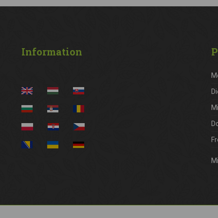
Information
P
M
Di
M
D
Fr
Mi