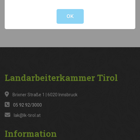
Not valid!
!
Kategorien
OK
News
(316)
Landarbeiterkammer
Tirol
Brixner Straße 1 | 6020 Innsbruck
05 92 92/3000
lak@lk-tirol.at
Information