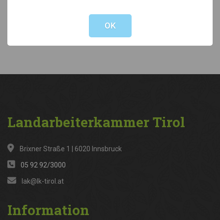
Not valid!
!
Kategorien
OK
News
(316)
Landarbeiterkammer
Tirol
Brixner Straße 1 | 6020 Innsbruck
05 92 92/3000
lak@lk-tirol.at
Information