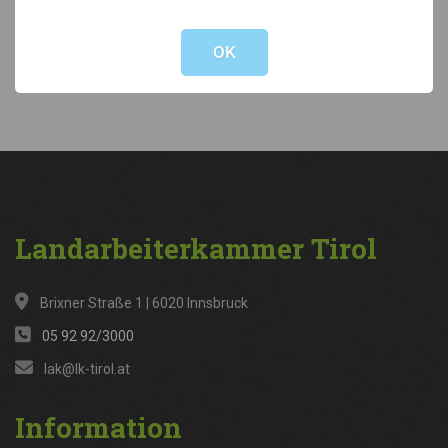
Not valid!
!
Kategorien
OK
News
(316)
Landarbeiterkammer
Tirol
Brixner Straße 1 | 6020 Innsbruck
05 92 92/3000
lak@lk-tirol.at
Information