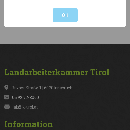
Not valid!
!
Kategorien
OK
News
(316)
Landarbeiterkammer
Tirol
Brixner Straße 1 | 6020 Innsbruck
05 92 92/3000
lak@lk-tirol.at
Information