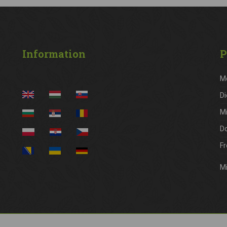
Information
P
M
Di
M
D
Fr
Mi