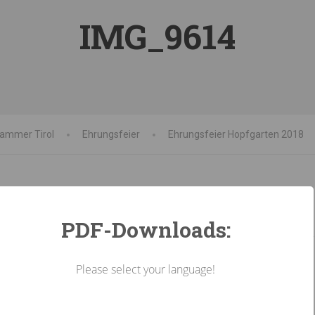
IMG_9614
kammer Tirol
Ehrungsfeier
Ehrungsfeier Hopfgarten 2018
PDF-Downloads:
Please select your language!