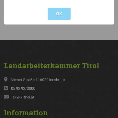
Not valid!
!
Kategorien
OK
News
(316)
Landarbeiterkammer
Tirol
Brixner Straße 1 | 6020 Innsbruck
05 92 92/3000
lak@lk-tirol.at
Information