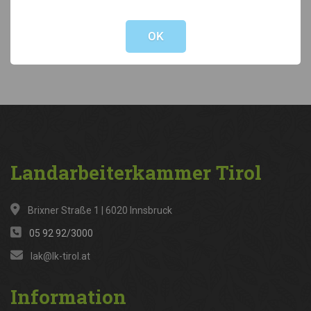
Not valid!
!
Kategorien
OK
News
(316)
Landarbeiterkammer
Tirol
Brixner Straße 1 | 6020 Innsbruck
05 92 92/3000
lak@lk-tirol.at
Information