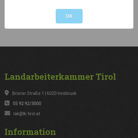
Not valid!
!
Kategorien
OK
News
(316)
Landarbeiterkammer
Tirol
Brixner Straße 1 | 6020 Innsbruck
05 92 92/3000
lak@lk-tirol.at
Information