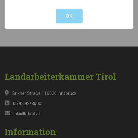
Not valid!
!
Kategorien
OK
News
(316)
Landarbeiterkammer
Tirol
Brixner Straße 1 | 6020 Innsbruck
05 92 92/3000
lak@lk-tirol.at
Information