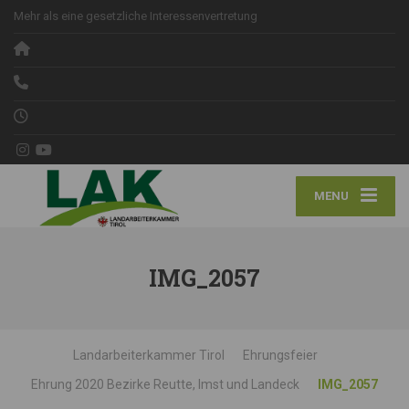
Mehr als eine gesetzliche Interessenvertretung
MENU
IMG_2057
Landarbeiterkammer Tirol
Ehrungsfeier
Ehrung 2020 Bezirke Reutte, Imst und Landeck
IMG_2057