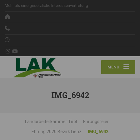
Mehr als eine gesetzliche Interessenvertretung
MENU
IMG_6942
Landarbeiterkammer Tirol
Ehrungsfeier
Ehrung 2020 Bezirk Lienz
IMG_6942