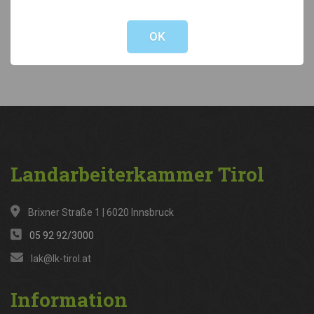
Not valid!
!
Kategorien
OK
News
(316)
Landarbeiterkammer
Tirol
Brixner Straße 1 | 6020 Innsbruck
05 92 92/3000
lak@lk-tirol.at
Information