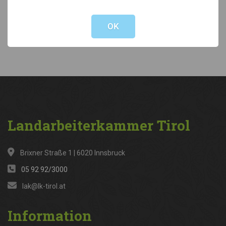
Not valid!
!
Kategorien
OK
News
(316)
Landarbeiterkammer
Tirol
Brixner Straße 1 | 6020 Innsbruck
05 92 92/3000
lak@lk-tirol.at
Information