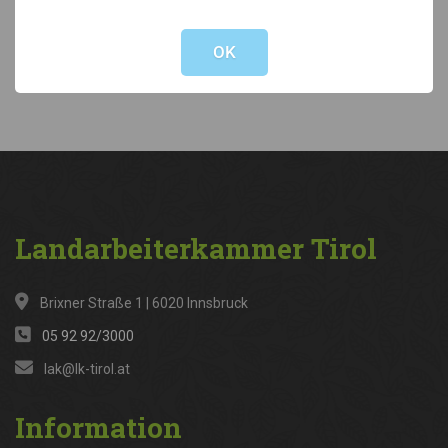
Not valid!
!
Kategorien
OK
News
(316)
Landarbeiterkammer
Tirol
Brixner Straße 1 | 6020 Innsbruck
05 92 92/3000
lak@lk-tirol.at
Information