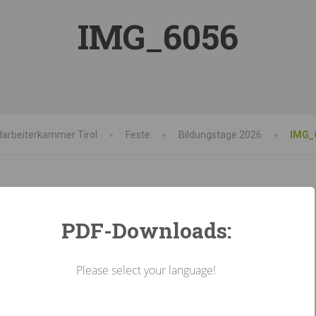
IMG_6056
arbeiterkammer Tirol
Feste
Bildungstage 2026
IMG_
PDF-Downloads:
Please select your language!