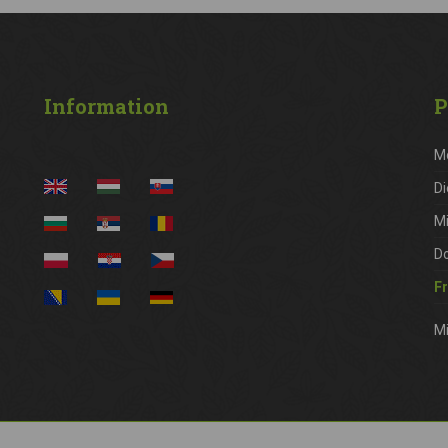
Information
P
M
Di
M
D
Fr
Mi