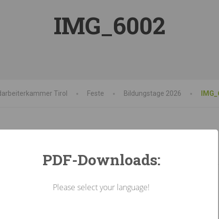
IMG_6002
arbeiterkammer Tirol
Feste
Bildungstage 2026
IMG_
PDF-Downloads:
Please select your language!