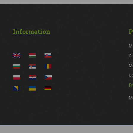
Information
P
M
Di
M
D
Fr
Mi