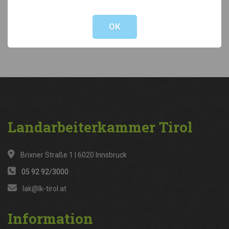
Not valid!
!
Kategorien
OK
News
(316)
Landarbeiterkammer
Tirol
Brixner Straße 1 | 6020 Innsbruck
05 92 92/3000
lak@lk-tirol.at
Information