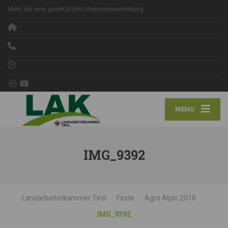
Mehr als eine gesetzliche Interessenvertretung
MENU
IMG_9392
Landarbeiterkammer Tirol
Feste
Agro Alpin 2018
IMG_9392